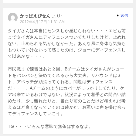
かっぱえびせん
より:
返信
2012年4月17日 11:31 AM
タイガさんは本当にセンスしか感じられない・・・エビも前
までタイガさんにディフェンスついてたりしたけど、止めれ
ない、止められる気がしなかった。あんな風に身体も気持ち
もついていけないって感じたのは、ジョーにディフェンスし
て以来かな・・・。
市民戦まで練習はあと２回。Bチームはタイガさんがシュー
トをバシバシと決めてくれるから大丈夫。リバウンドはミ
ト、アベッチが頑張ってくれる。問題はディフェンス
だ・・・。Aチームのようにカバーがしっかりしてたり、ケ
ア出来ているわけではない。状況によって相手との間合い詰
めたり、少し離れたりと、当たり前のことだけど考えれば考
えるほど良くなっていくのは確かだ。お互いに声を掛け合っ
てディフェンスしていこう。
TG・・・いろんな意味で無茶はするなよ。