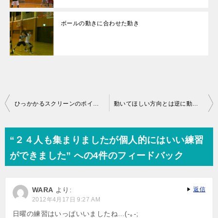
ボールの動きに合わせた動き
投
ひっかかるスクリーンのポイント
動いてほしい方向とは逆に動いてしまう原因
稿
ナ
“２４人も集まりましたが個人的にはいい練習
ビ
ができました” への4件のフィードバック
ゲ
ー
WARA
より:
返信
シ
2012年4月17日 9:27 AM
ョ
日曜の練習はいっぱいいましたね…(-｡-;