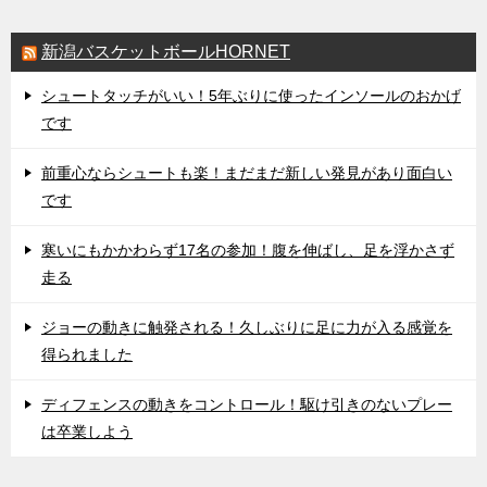
新潟バスケットボールHORNET
シュートタッチがいい！5年ぶりに使ったインソールのおかげ
です
前重心ならシュートも楽！まだまだ新しい発見があり面白い
です
寒いにもかかわらず17名の参加！腹を伸ばし、足を浮かさず
走る
ジョーの動きに触発される！久しぶりに足に力が入る感覚を
得られました
ディフェンスの動きをコントロール！駆け引きのないプレー
は卒業しよう