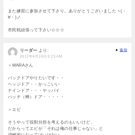
また練習に参加させて下さり。ありがとうございましたヽ(・
∀・)ノ
市民戦頑張って下さい☆☆☆
リーダー
より:
返信
2012年4月19日 6:23 AM
＞WARAさん
バックドアやりたいです・・
ヘッジドア・・かっこいい
ナインドア・・・ヤッパイ
ハッチ（蜂）ドア・・・・・
＞エビ
そうやって役割分担を考えるのもいいけど、
だからってエビが「それは俺の仕事じゃない」と
消極的になってはいけない。