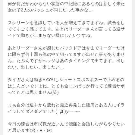
何が何だかわからない状態の中記憶にあるなのは新しく来た
ン
女の子2人のバッシュが同じだった事かな…
スクリーンを意識している人が増えてきてますね。試合をし
ててすごく感じてます。あとはリーダーさんが言ってる逆サ
イドで動きが止まらない様にしたいですね。
あとリーダーさんが感じたバックドアは今までリーダーだけ
に限らず何十回も俺の中で狙ってますが出せた事がありませ
ん。たぶんですがヘッジはあのタイミングで出てます。出し
たい、出したい、出したい…
タイガさんは動きHAYAIしシュートスポスポスーで止めるの
はしんどいですよね。とても合コンばっか行ってて練習サボ
ってたとは思えません(笑)
まぁ自分は途中から疲れと最近再発した腰痛とある人にイラ
イラしてダメダメでした( ´Д`)y━･~~
今日の練習は市民戦が近いんで腰痛と会話しながらやりたい
と思います@(・●・)@