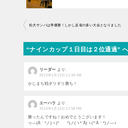
投
松犬サンバは準優勝！しかし反省の多い大会となりました
稿
ナ
“ナインカップ１日目は２位通過” 
ビ
ゲ
ー
リーダー
より:
2013年1月13日 11:39 AM
シ
かじまち戦ギリギリ勝ち！
ョ
ン
エーハラ
より:
2013年1月13日 12:58 PM
勝ったんですね！おめでとうございます！
ヮ―(Å｀*ノ)ヽ(* *)ノ(ヽ*´Å)ヽ(*´Å｀*)ノ―ｨ