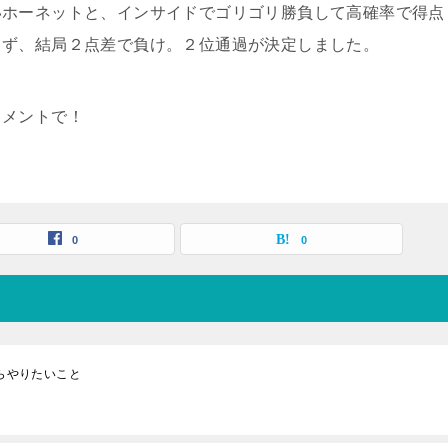
いホーネットと、インサイドでゴリゴリ勝負して高確率で得点
らず、結局２点差で負け。２位通過が決定しました。
コメントで！
0
0
からやりたいこと