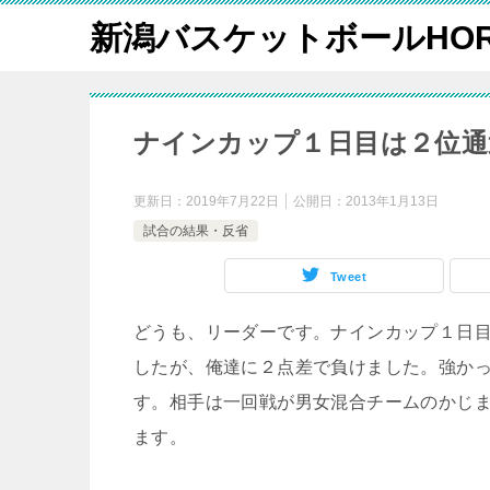
新潟バスケットボールHOR
ナインカップ１日目は２位通
更新日：
2019年7月22日
公開日：
2013年1月13日
試合の結果・反省
Tweet
どうも、リーダーです。ナインカップ１日
したが、俺達に２点差で負けました。強か
す。相手は一回戦が男女混合チームのかじまち
ます。