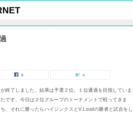
NET
過
0
0
目が終了しました。結果は予選２位。１位通過を目指していま
ったです。今日は２位グループのトーナメントで戦ってきま
、それに勝ったらハイジンクスとV.Loudの勝者と試合を