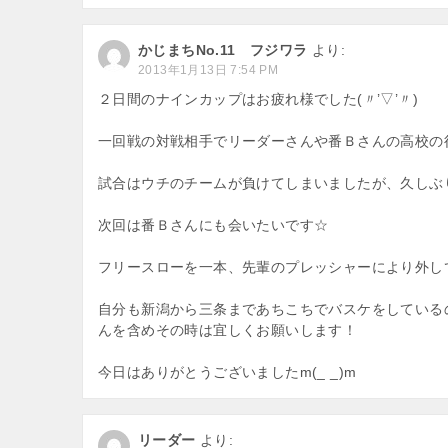
かじまちNo.11 フジワラ
より:
2013年1月13日 7:54 PM
２日間のナインカップはお疲れ様でした(〃’▽’〃)
一回戦の対戦相手でリーダーさんや番Ｂさんの高校の
試合はウチのチームが負けてしまいましたが、久しぶりに
次回は番Ｂさんにも会いたいです☆
フリースローを一本、先輩のプレッシャーにより外してし
自分も新潟から三条まであちこちでバスケをしている
んを含めその時は宜しくお願いします！
今日はありがとうございましたm(_ _)m
リーダー
より: