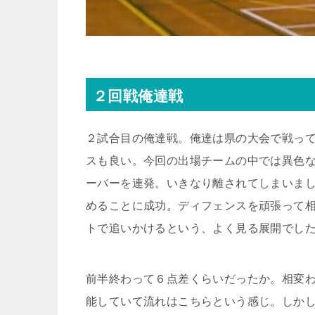
２回戦俺達戦
２試合目の俺達戦。俺達は県の大会で戦っ
スも良い。今回の出場チームの中では異色
ーバーを連発。いきなり離されてしまいま
めることに成功。ディフェンスを頑張って
トで追いかけるという、よく見る展開でし
前半終わって６点差くらいだったか。相変
能していて流れはこちらという感じ。しか