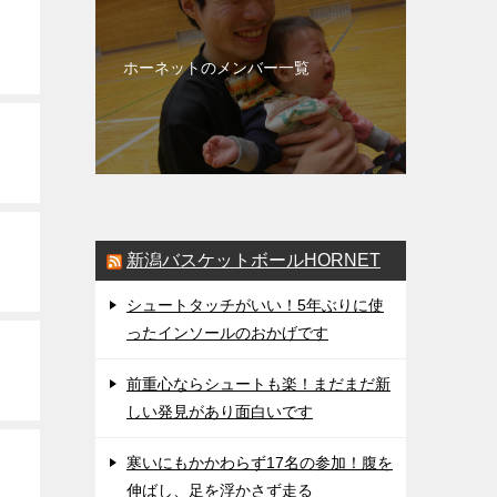
ホーネットのメンバー一覧
新潟バスケットボールHORNET
シュートタッチがいい！5年ぶりに使
ったインソールのおかげです
前重心ならシュートも楽！まだまだ新
しい発見があり面白いです
寒いにもかかわらず17名の参加！腹を
伸ばし、足を浮かさず走る