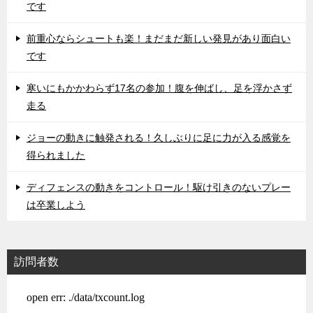
です
前重心ならシュートも楽！まだまだ新しい発見があり面白い
です
寒いにもかかわらず17名の参加！腹を伸ばし、足を浮かさず
走る
ジョーの動きに触発される！久しぶりに足に力が入る感覚を
得られました
ディフェンスの動きをコントロール！駆け引きのないプレー
は卒業しよう
訪問者数