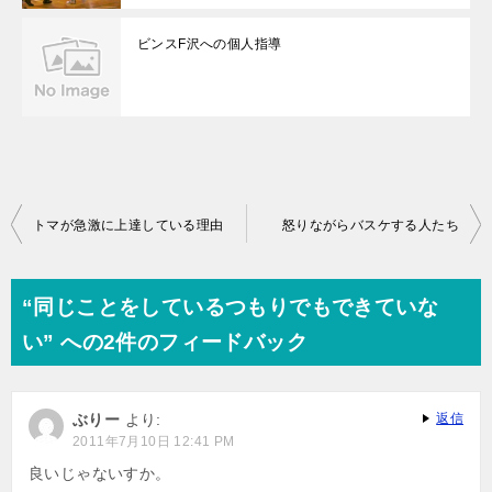
ビンスF沢への個人指導
投
トマが急激に上達している理由
怒りながらバスケする人たち
稿
ナ
“同じことをしているつもりでもできていな
ビ
い” への2件のフィードバック
ゲ
ー
ぶりー
より:
返信
シ
2011年7月10日 12:41 PM
ョ
良いじゃないすか。