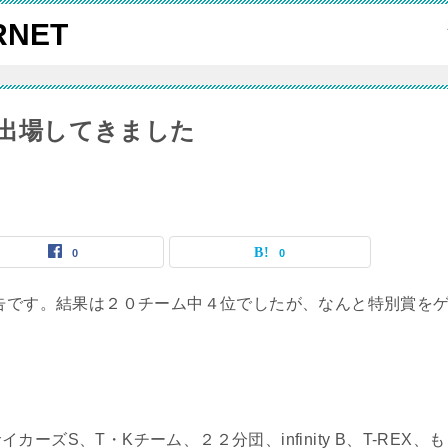
NET
3に出場してきました
0
0
報告です。結果は２０チーム中４位でしたが、なんと特別賞を
ズS、T・Kチーム、２２分団、infinity B、T-REX、も