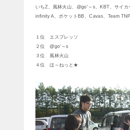
いちZ、風林火山、@go’～s、KBT、サイカー
infinity A、ポケットBB、Cavas、Team TN
１位 エスプレッソ
２位 @go’～s
３位 風林火山
４位 ほ～ねっと★