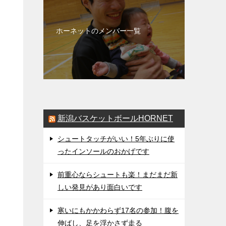
ホーネットのメンバー一覧
新潟バスケットボールHORNET
シュートタッチがいい！5年ぶりに使
ったインソールのおかげです
前重心ならシュートも楽！まだまだ新
しい発見があり面白いです
寒いにもかかわらず17名の参加！腹を
伸ばし、足を浮かさず走る