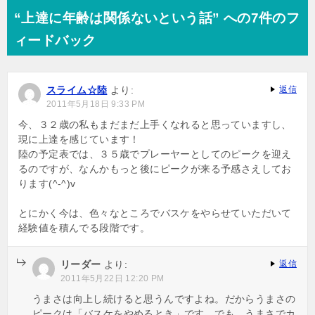
ナ
“上達に年齢は関係ないという話” への7件のフ
ビ
ィードバック
ゲ
ー
スライム☆陸
より:
返信
シ
2011年5月18日 9:33 PM
ョ
今、３２歳の私もまだまだ上手くなれると思っていますし、
現に上達を感じています！
ン
陸の予定表では、３５歳でプレーヤーとしてのピークを迎え
るのですが、なんかもっと後にピークが来る予感さえしてお
ります(^-^)v
とにかく今は、色々なところでバスケをやらせていただいて
経験値を積んでる段階です。
リーダー
より:
返信
2011年5月22日 12:20 PM
うまさは向上し続けると思うんですよね。だからうまさの
ピークは「バスケをやめるとき」です。でも、うまさでカ