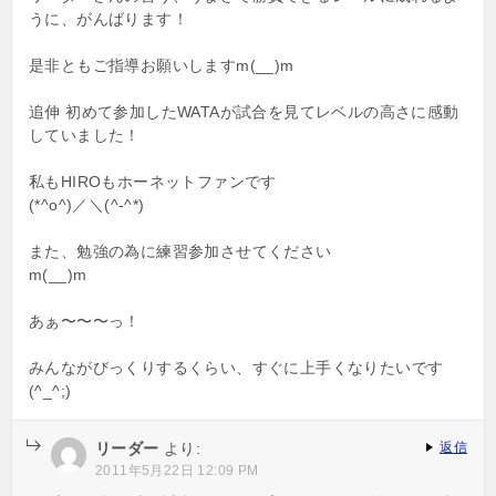
うに、がんばります！
是非ともご指導お願いしますm(__)m
追伸 初めて参加したWATAが試合を見てレベルの高さに感動
していました！
私もHIROもホーネットファンです
(*^o^)／＼(^-^*)
また、勉強の為に練習参加させてください
m(__)m
あぁ〜〜〜っ！
みんながびっくりするくらい、すぐに上手くなりたいです
(^_^;)
リーダー
より:
返信
2011年5月22日 12:09 PM