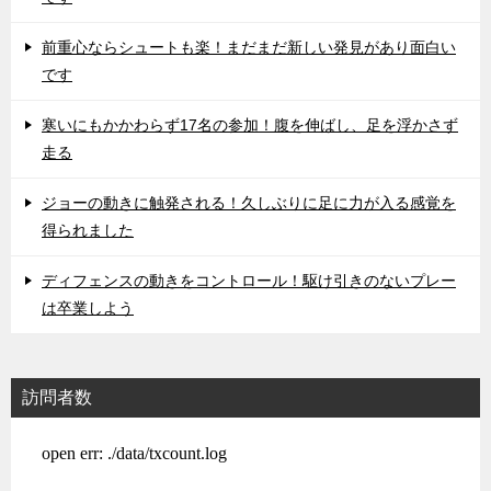
前重心ならシュートも楽！まだまだ新しい発見があり面白い
です
寒いにもかかわらず17名の参加！腹を伸ばし、足を浮かさず
走る
ジョーの動きに触発される！久しぶりに足に力が入る感覚を
得られました
ディフェンスの動きをコントロール！駆け引きのないプレー
は卒業しよう
訪問者数