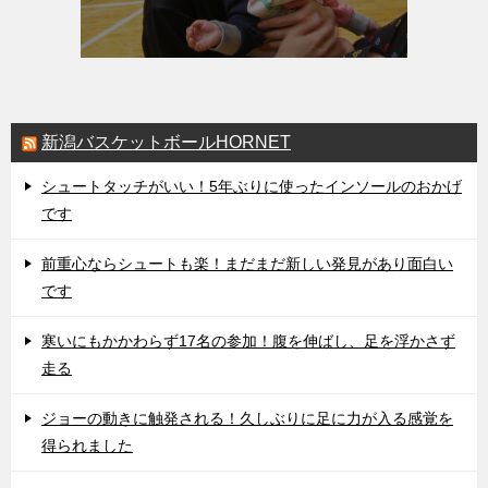
新潟バスケットボールHORNET
シュートタッチがいい！5年ぶりに使ったインソールのおかげ
です
前重心ならシュートも楽！まだまだ新しい発見があり面白い
です
寒いにもかかわらず17名の参加！腹を伸ばし、足を浮かさず
走る
ジョーの動きに触発される！久しぶりに足に力が入る感覚を
得られました