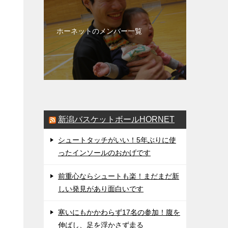
ホーネットのメンバー一覧
新潟バスケットボールHORNET
シュートタッチがいい！5年ぶりに使
ったインソールのおかげです
前重心ならシュートも楽！まだまだ新
しい発見があり面白いです
寒いにもかかわらず17名の参加！腹を
伸ばし、足を浮かさず走る