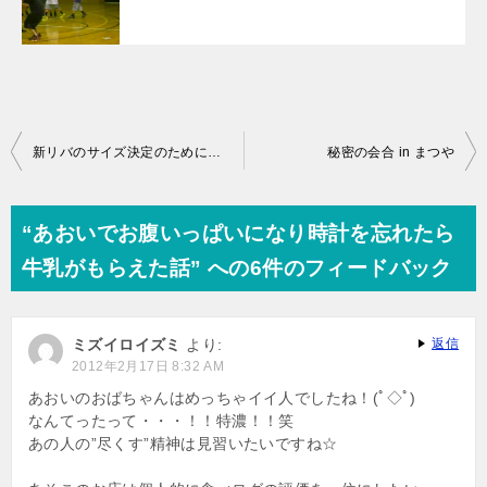
投
新リバのサイズ決定のためにサンプル試着
秘密の会合 in まつや
稿
ナ
“あおいでお腹いっぱいになり時計を忘れたら
ビ
牛乳がもらえた話” への6件のフィードバック
ゲ
ー
ミズイロイズミ
より:
返信
シ
2012年2月17日 8:32 AM
ョ
あおいのおばちゃんはめっちゃイイ人でしたね！(ﾟ◇ﾟ)
なんてったって・・・！！特濃！！笑
ン
あの人の”尽くす”精神は見習いたいですね☆