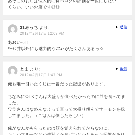
あそこのお店は個人的に食べログの評価を一位にしたい
くらい、いいお店です◎◎
31みっち
より:
返信
2012年2月17日 12:09 PM
あおいっ!!
ｻｰﾓﾝ丼以外にも魅力的なﾒﾆｭｰがたくさんあるっ☆
とま
より:
返信
2012年2月17日 1:47 PM
俺も唯一引いたくじは一番だった記憶があります。
ちなみにOTKさんは大盛りが食べたかったのに並を食べてま
した。
ワラさんはなめんなよって言って大盛り頼んでサーモンを残
してました。（ごはんは倒したらしい）
俺がなんかもらったのは顔を覚えられてからなのに。
たしかフルーツとか牛乳とか食パンとかもらった記憶があり