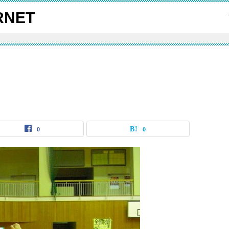
NET
キ
0
0