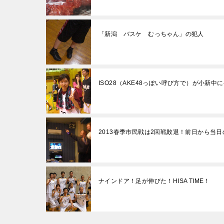
「新潟 バスケ むっちゃん」の犯人
ISO28（AKE48っぽい呼び方で）が小新中
2013春季市民戦は2回戦敗退！前日から当
ナインドア！足が伸びた！HISA TIME！