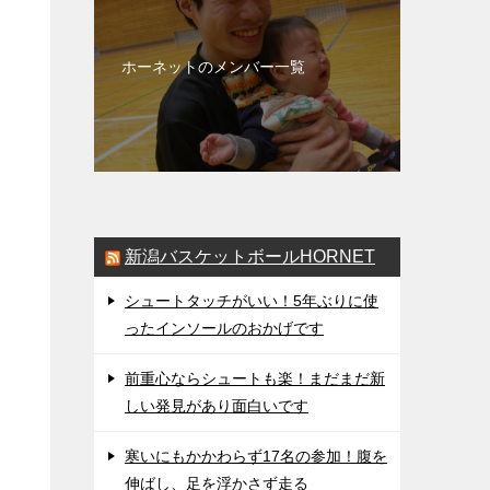
ホーネットのメンバー一覧
新潟バスケットボールHORNET
も
シュートタッチがいい！5年ぶりに使
ったインソールのおかげです
前重心ならシュートも楽！まだまだ新
しい発見があり面白いです
寒いにもかかわらず17名の参加！腹を
伸ばし、足を浮かさず走る