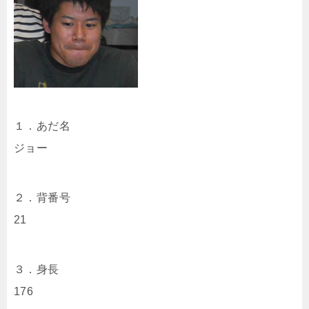
１．あだ名
ジョー
２．背番号
21
３．身長
176