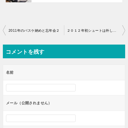
投
2011年のバスケ納めと忘年会２
２０１２年初シュートは外したけど初試合には勝利
稿
ナ
コメントを残す
ビ
ゲ
名前
ー
シ
ョ
ン
メール（公開されません）