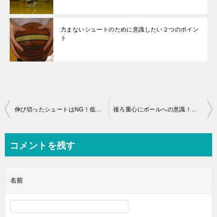
力まないシュートのために意識したい２つのポイン
ト
投
伸び切ったシュートはNG！低いものを高く見せようとしても意味ないです
後ろ重心にボールへの意識！陸さんへのシュート指導とバスケ手帳
稿
ナ
コメントを残す
ビ
ゲ
名前
ー
シ
ョ