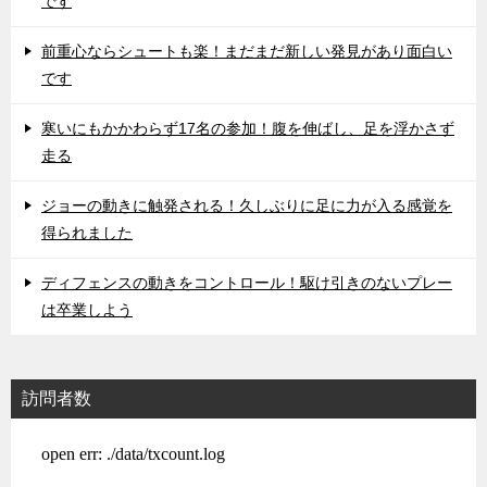
です
前重心ならシュートも楽！まだまだ新しい発見があり面白い
です
寒いにもかかわらず17名の参加！腹を伸ばし、足を浮かさず
走る
ジョーの動きに触発される！久しぶりに足に力が入る感覚を
得られました
ディフェンスの動きをコントロール！駆け引きのないプレー
は卒業しよう
訪問者数